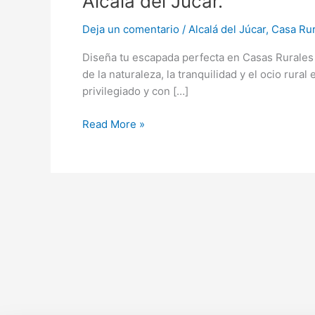
Alcala del Jucar.
grandes,
una
Deja un comentario
/
Alcalá del Júcar
,
Casa Rur
experiencia
Diseña tu escapada perfecta en Casas Rurales d
rural
de la naturaleza, la tranquilidad y el ocio rur
única
privilegiado y con […]
en
una
Read More »
Casas
Rurales
en
Alcala
del
Jucar.