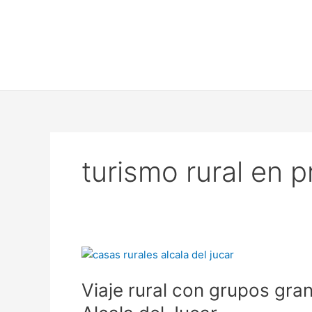
Ir
al
contenido
turismo rural en p
Viaje
rural
Viaje rural con grupos gra
con
grupos