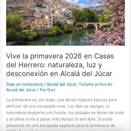
Casas
del
Herrero:
naturaleza,
luz
y
desconexión
en
Alcalá
Vive la primavera 2026 en Casas
del
del Herrero: naturaleza, luz y
Júcar
desconexión en Alcalá del Júcar
Deja un comentario
/
Alcalá del Júcar
,
Turismo activo en
Alcalá del Júcar
/ Por
Dori
La primavera es, sin duda, una de las mejores épocas para
disfrutar de una escapada rural. Los días se alargan, la
naturaleza despierta con fuerza, los paisajes se llenan de color
y el clima invita a pasar más tiempo al aire libre. Si estás
pensando en una escapada especial para la primavera de