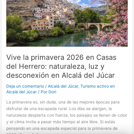
Casas
del
Herrero:
naturaleza,
luz
y
desconexión
en
Alcalá
Vive la primavera 2026 en Casas
del
del Herrero: naturaleza, luz y
Júcar
desconexión en Alcalá del Júcar
Deja un comentario
/
Alcalá del Júcar
,
Turismo activo en
Alcalá del Júcar
/ Por
Dori
La primavera es, sin duda, una de las mejores épocas para
disfrutar de una escapada rural. Los días se alargan, la
naturaleza despierta con fuerza, los paisajes se llenan de color
y el clima invita a pasar más tiempo al aire libre. Si estás
pensando en una escapada especial para la primavera de