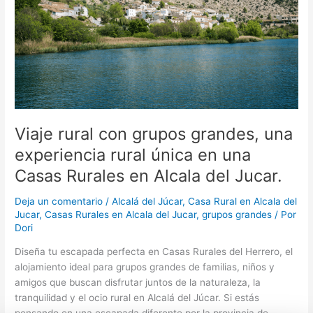
una
experiencia
rural
única
en
una
Casas
Rurales
en
Viaje rural con grupos grandes, una
Alcala
experiencia rural única en una
del
Casas Rurales en Alcala del Jucar.
Jucar.
Deja un comentario
/
Alcalá del Júcar
,
Casa Rural en Alcala del
Jucar
,
Casas Rurales en Alcala del Jucar
,
grupos grandes
/ Por
Dori
Diseña tu escapada perfecta en Casas Rurales del Herrero, el
alojamiento ideal para grupos grandes de familias, niños y
amigos que buscan disfrutar juntos de la naturaleza, la
tranquilidad y el ocio rural en Alcalá del Júcar. Si estás