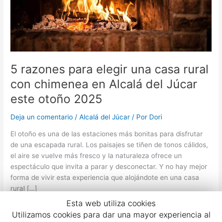
casa
rural
con
chimenea
en
Alcalá
5 razones para elegir una casa rural
del
Júcar
con chimenea en Alcalá del Júcar
este
este otoño 2025
otoño
2025
Deja un comentario
/
Alcalá del Júcar
/ Por
Dori
El otoño es una de las estaciones más bonitas para disfrutar
de una escapada rural. Los paisajes se tiñen de tonos cálidos,
el aire se vuelve más fresco y la naturaleza ofrece un
espectáculo que invita a parar y desconectar. Y no hay mejor
forma de vivir esta experiencia que alojándote en una casa
rural […]
Esta web utiliza cookies
Read More »
Utilizamos cookies para dar una mayor experiencia al