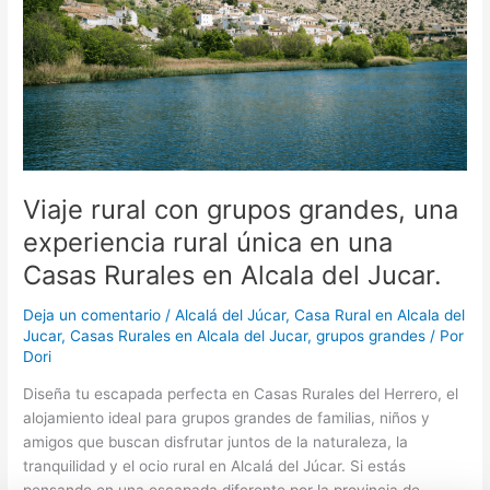
una
experiencia
rural
única
en
una
Casas
Rurales
en
Viaje rural con grupos grandes, una
Alcala
experiencia rural única en una
del
Casas Rurales en Alcala del Jucar.
Jucar.
Deja un comentario
/
Alcalá del Júcar
,
Casa Rural en Alcala del
Jucar
,
Casas Rurales en Alcala del Jucar
,
grupos grandes
/ Por
Dori
Diseña tu escapada perfecta en Casas Rurales del Herrero, el
alojamiento ideal para grupos grandes de familias, niños y
amigos que buscan disfrutar juntos de la naturaleza, la
tranquilidad y el ocio rural en Alcalá del Júcar. Si estás